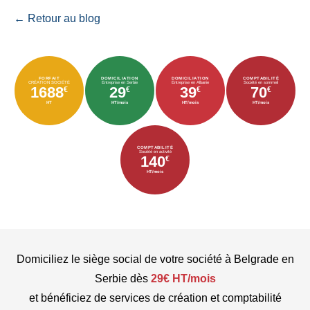
← Retour au blog
FORFAIT
DOMICILIATION
DOMICILIATION
COMPTABILITÉ
CRÉATION SOCIÉTÉ
Entreprise en Serbie
Entreprise en Albanie
Société en sommeil
1688
29
39
70
€
€
€
€
HT
HT/mois
HT/mois
HT/mois
COMPTABILITÉ
Société en activité
140
€
HT/mois
Domiciliez le siège social de votre société à Belgrade en
Serbie dès
29€ HT/mois
et bénéficiez de services de création et comptabilité