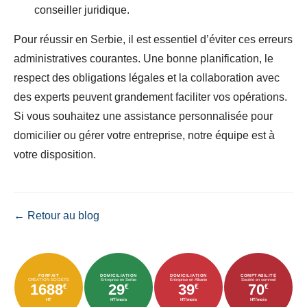
conseiller juridique.
Pour réussir en Serbie, il est essentiel d’éviter ces erreurs
administratives courantes. Une bonne planification, le
respect des obligations légales et la collaboration avec
des experts peuvent grandement faciliter vos opérations.
Si vous souhaitez une assistance personnalisée pour
domicilier ou gérer votre entreprise, notre équipe est à
votre disposition.
← Retour au blog
FORFAIT
DOMICILIATION
DOMICILIATION
COMPTABILITÉ
CRÉATION SOCIÉTÉ
Entreprise en Serbie
Entreprise en Albanie
Société en sommeil
1688
29
39
70
€
€
€
€
HT
HT/mois
HT/mois
HT/mois